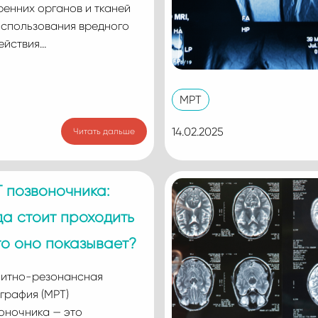
ренних органов и тканей
использования вредного
ействия…
МРТ
14.02.2025
Читать дальше
 позвоночника:
да стоит проходить
то оно показывает?
итно-резонансная
графия (МРТ)
оночника — это