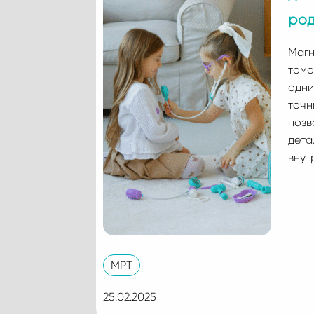
род
Магн
томо
одни
точн
позв
дета
внут
МРТ
25.02.2025