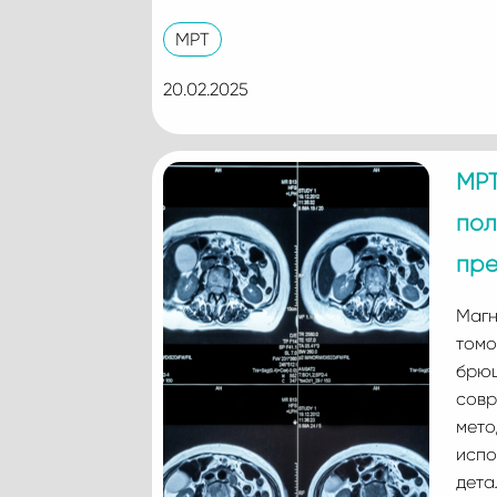
МРТ
20.02.2025
МРТ
пол
пр
Магн
томо
брюш
совр
мето
испо
дета