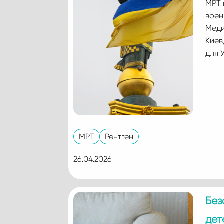
МРТ 
воен
Меди
Киев
для 
МРТ
Рентген
26.04.2026
Без
дет