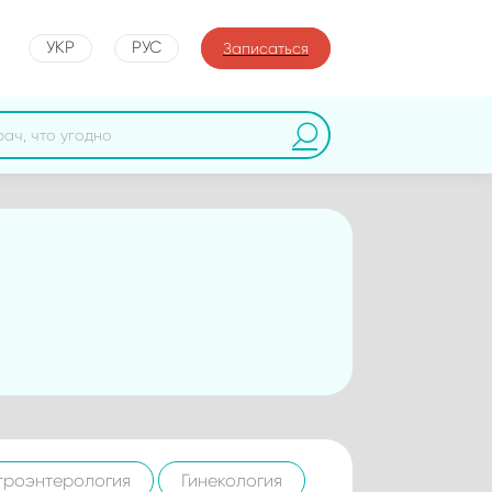
УКР
РУС
Записаться
троэнтерология
Гинекология