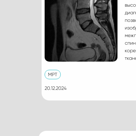
высо
диаг
позв
изоб
межп
спин
коре
ткан
МРТ
20.12.2024