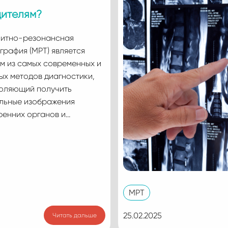
ителям?
итно-резонансная
графия (МРТ) является
м из самых современных и
ых методов диагностики,
оляющий получить
льные изображения
ренних органов и…
МРТ
25.02.2025
Читать дальше