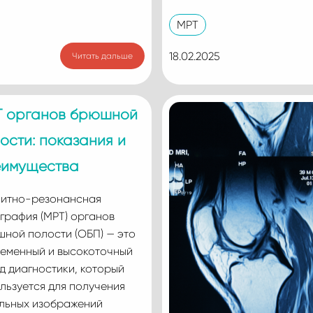
МРТ
18.02.2025
Читать дальше
 органов брюшной
ости: показания и
еимущества
итно-резонансная
графия (МРТ) органов
ной полости (ОБП) — это
еменный и высокоточный
д диагностики, который
льзуется для получения
льных изображений