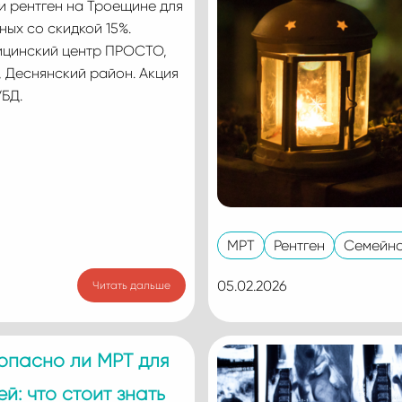
и рентген на Троещине для
ных со скидкой 15%.
цинский центр ПРОСТО,
, Деснянский район. Акция
УБД.
МРТ
Рентген
Семейна
05.02.2026
Читать дальше
опасно ли МРТ для
ей: что стоит знать