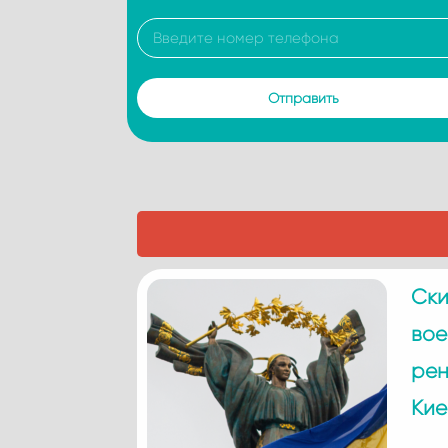
Ски
вое
рен
Кие