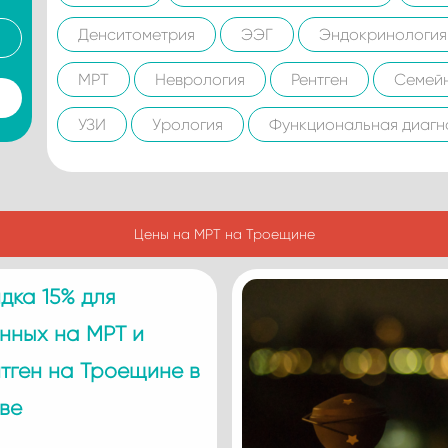
Денситометрия
ЭЭГ
Эндокринология
МРТ
Неврология
Рентген
Семей
УЗИ
Урология
Функциональная диагн
Цены на МРТ на Троещине
дка 15% для
нных на МРТ и
тген на Троещине в
ве