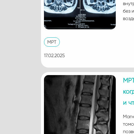
внут
без 
возд
МРТ
17.02.2025
МРТ
ког
и ч
Магн
томо
позв