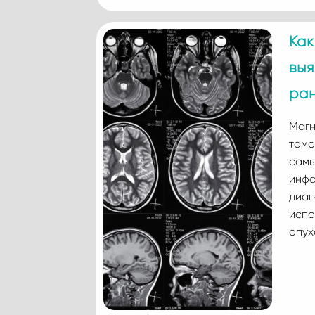
Как
выя
ран
Магн
томо
самы
инфо
диаг
испо
опух