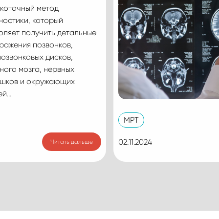
коточный метод
ностики, который
оляет получить детальные
ражения позвонков,
озвонковых дисков,
ного мозга, нервных
шков и окружающих
ей…
МРТ
02.11.2024
Читать дальше