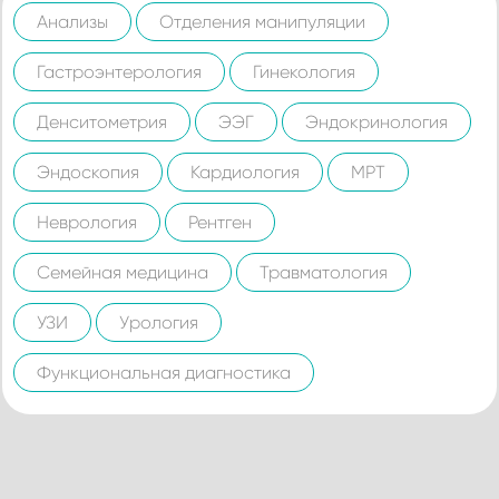
Анализы
Отделения манипуляции
Гастроэнтерология
Гинекология
Денситометрия
ЭЭГ
Эндокринология
Эндоскопия
Кардиология
МРТ
Неврология
Рентген
Семейная медицина
Травматология
УЗИ
Урология
Функциональная диагностика