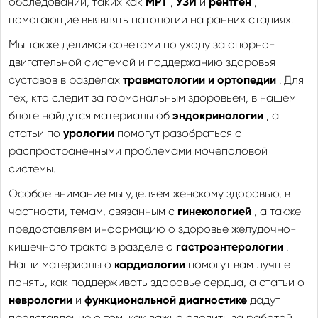
обследований, таких как
МРТ
,
УЗИ
и
рентген
,
помогающие выявлять патологии на ранних стадиях.
Мы также делимся советами по уходу за опорно-
двигательной системой и поддержанию здоровья
суставов в разделах
травматологии и ортопедии
. Для
тех, кто следит за гормональным здоровьем, в нашем
блоге найдутся материалы об
эндокринологии
, а
статьи по
урологии
помогут разобраться с
распространенными проблемами мочеполовой
системы.
Особое внимание мы уделяем женскому здоровью, в
частности, темам, связанным с
гинекологией
, а также
предоставляем информацию о здоровье желудочно-
кишечного тракта в разделе о
гастроэнтерологии
.
Наши материалы о
кардиологии
помогут вам лучше
понять, как поддерживать здоровье сердца, а статьи о
неврологии
и
функциональной диагностике
дадут
представление о том, как важно следить за работой