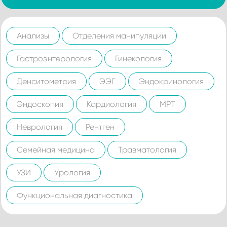
Анализы
Отделения манипуляции
Гастроэнтерология
Гинекология
Денситометрия
ЭЭГ
Эндокринология
Эндоскопия
Кардиология
МРТ
Неврология
Рентген
Семейная медицина
Травматология
УЗИ
Урология
Функциональная диагностика