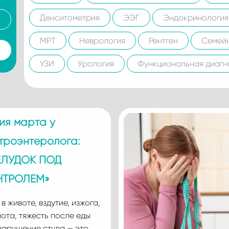
Денситометрия
ЭЭГ
Эндокринология
МРТ
Неврология
Рентген
Семей
УЗИ
Урология
Функциональная диагн
ия марта у
троэнтеролога:
ЕЛУДОК ПОД
НТРОЛЕМ»
 в животе, вздутие, изжога,
ота, тяжесть после еды
нарушение стула — это