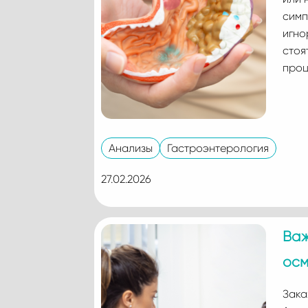
симп
игно
стоя
проц
Анализы
Гастроэнтерология
27.02.2026
Важ
осм
Зака