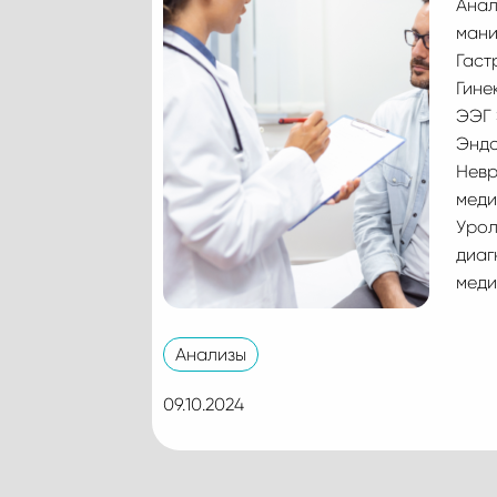
Анал
мани
Гаст
Гине
ЭЭГ 
Эндо
Невр
меди
Урол
диаг
меди
Анализы
09.10.2024