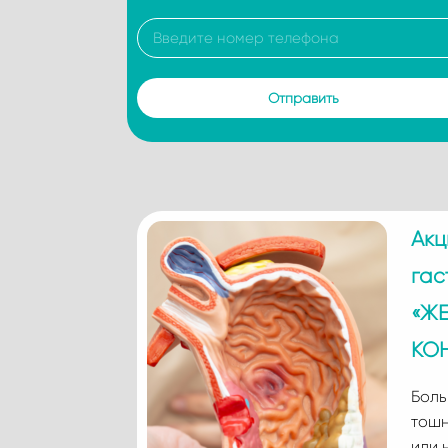
Акц
гас
«Ж
КО
Боль
тошн
или 