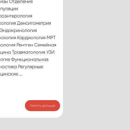
изы Отделения
пуляции
роэнтерология
кология Денситометрия
Эндокринология
скопия Кардиология МРТ
ология Рентген Семейная
цина Травматология УЗИ
огия Функциональная
ностика Регулярные
цинские …
Читать дальше