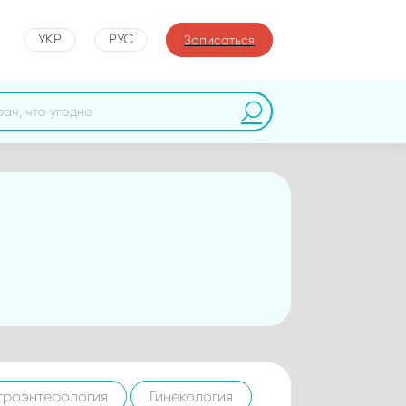
УКР
РУС
Записаться
троэнтерология
Гинекология