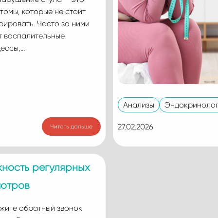
томы, которые не стоит
рировать. Часто за ними
т воспалительные
ессы,…
Анализы
Эндокринолог
27.02.2026
Читать дальше
ность регулярных
отров
жите обратный звонок