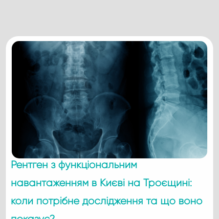
Рентген з функціональним
навантаженням в Києві на Троєщині:
коли потрібне дослідження та що воно
показує?