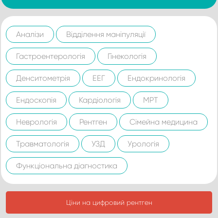
Аналізи
Відділення маніпуляції
Гастроентерологія
Гінекологія
Денситометрія
ЕЕГ
Ендокринологія
Ендоскопія
Кардіологія
МРТ
Неврологія
Рентген
Сімейна медицина
Травматологія
УЗД
Урологія
Функціональна діагностика
Ціни на цифровий рентген