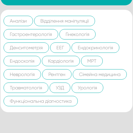
Аналізи
Відділення маніпуляції
Гастроентерологія
Гінекологія
Денситометрія
ЕЕГ
Ендокринологія
Ендоскопія
Кардіологія
МРТ
Неврологія
Рентген
Сімейна медицина
Травматологія
УЗД
Урологія
Функціональна діагностика