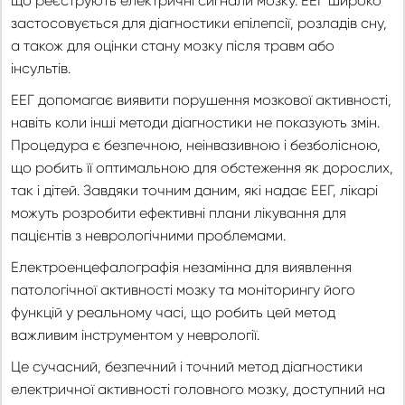
що реєструють електричні сигнали мозку. ЕЕГ широко
застосовується для діагностики епілепсії, розладів сну,
а також для оцінки стану мозку після травм або
інсультів.
ЕЕГ допомагає виявити порушення мозкової активності,
навіть коли інші методи діагностики не показують змін.
Процедура є безпечною, неінвазивною і безболісною,
що робить її оптимальною для обстеження як дорослих,
так і дітей. Завдяки точним даним, які надає ЕЕГ, лікарі
можуть розробити ефективні плани лікування для
пацієнтів з неврологічними проблемами.
Електроенцефалографія незамінна для виявлення
патологічної активності мозку та моніторингу його
функцій у реальному часі, що робить цей метод
важливим інструментом у неврології.
Це сучасний, безпечний і точний метод діагностики
електричної активності головного мозку, доступний на