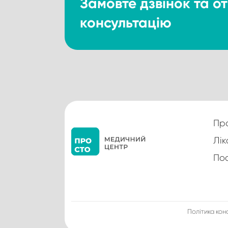
Замовте дзвінок та 
консультацію
Пр
Лік
По
Політика кон