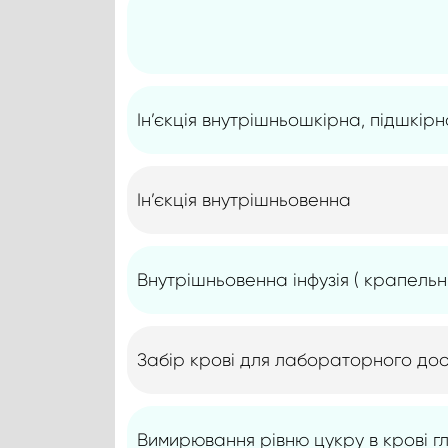
Ін’єкція внутрішньошкірна, підшкір
Ін’єкція внутрішньовенна
Внутрішньовенна інфузія ( крапельн
Забір крові для лабораторного до
Вимирювання рівню цукру в крові 