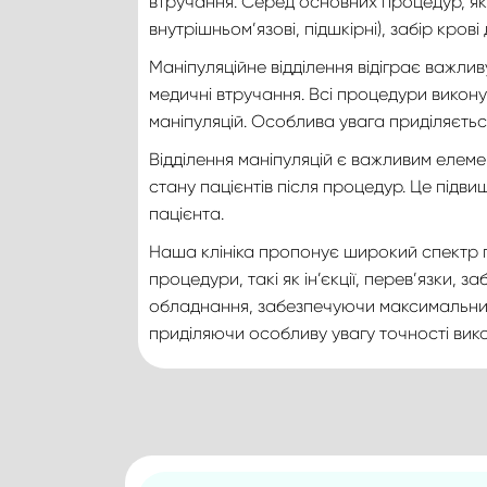
втручання. Серед основних процедур, які 
внутрішньом’язові, підшкірні), забір крові
Маніпуляційне відділення відіграє важли
медичні втручання. Всі процедури викон
маніпуляцій. Особлива увага приділяєть
Відділення маніпуляцій є важливим елем
стану пацієнтів після процедур. Це підв
пацієнта.
Наша клініка пропонує широкий спектр по
процедури, такі як ін’єкції, перев’язки, 
обладнання, забезпечуючи максимальний к
приділяючи особливу увагу точності вико