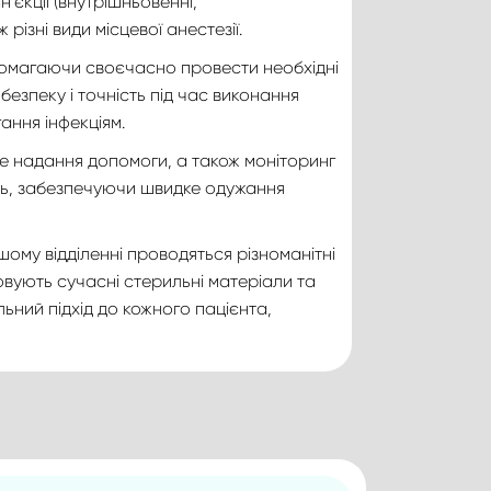
’єкції (внутрішньовенні,
різні види місцевої анестезії.
допомагаючи своєчасно провести необхідні
езпеку і точність під час виконання
ання інфекціям.
е надання допомоги, а також моніторинг
ень, забезпечуючи швидке одужання
ашому відділенні проводяться різноманітні
стовують сучасні стерильні матеріали та
ьний підхід до кожного пацієнта,