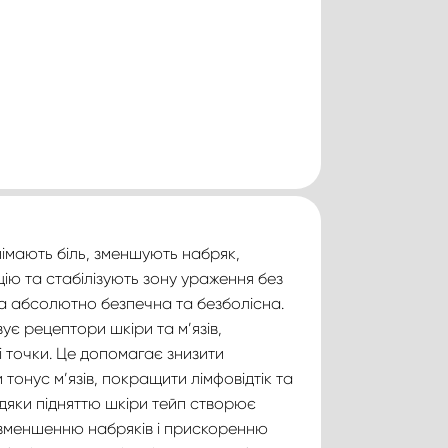
знімають біль, зменшують набряк,
ю та стабілізують зону ураження без
а абсолютно безпечна та безболісна.
ує рецептори шкіри та м’язів,
 точки. Це допомагає знизити
тонус м’язів, покращити лімфовідтік та
вдяки підняттю шкіри тейп створює
 зменшенню набряків і прискоренню