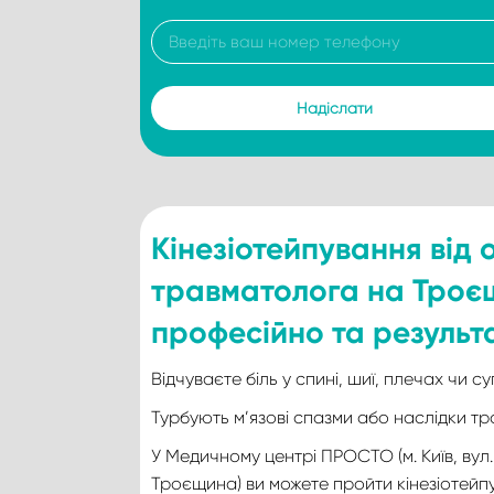
Кінезіотейпування від
травматолога на Троє
професійно та результ
Відчуваєте біль у спині, шиї, плечах чи с
Турбують м’язові спазми або наслідки т
У Медичному центрі ПРОСТО (м. Київ, вул.
Троєщина) ви можете пройти кінезіотейп