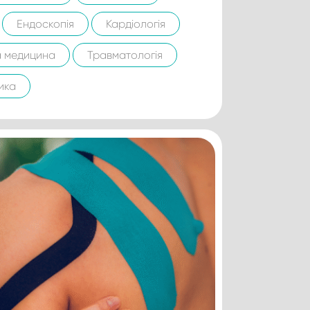
Ендоскопія
Кардіологія
а медицина
Травматологія
ика