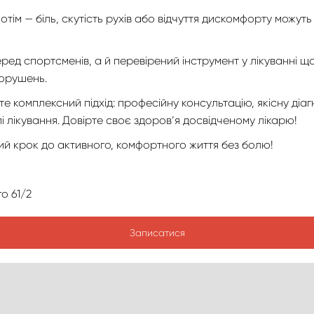
тім — біль, скутість рухів або відчуття дискомфорту можут
ед спортсменів, а й перевірений інструмент у лікуванні щ
орушень.
комплексний підхід: професійну консультацію, якісну діагн
і лікування. Довірте своє здоров’я досвідченому лікарю!
ий крок до активного, комфортного життя без болю!
о 61/2
Записатися