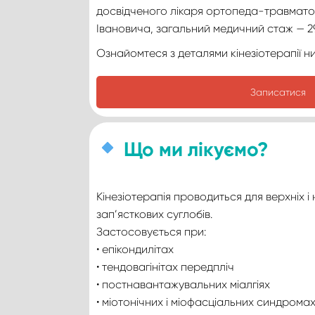
досвідченого лікаря ортопеда-травмат
Івановича, загальний медичний стаж — 29
Ознайомтеся з деталями кінезіотерапії н
Записатися
Що ми лікуємо?
Кінезіотерапія проводиться для верхніх і 
зап’ясткових суглобів.
Застосовується при:
• епікондилітах
• тендовагінітах передпліч
• постнавантажувальних міалгіях
• міотонічних і міофасціальних синдромах