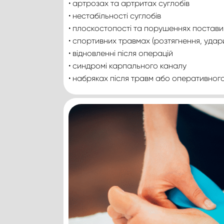
• артрозах та артритах суглобів
• нестабільності суглобів
• плоскостопості та порушеннях постави
• спортивних травмах (розтягнення, уда
• відновленні після операцій
• синдромі карпального каналу
• набряках після травм або оперативног