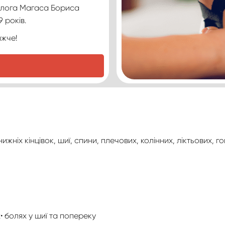
олога Магаса Бориса
 років.
ижче!
нижніх кінцівок, шиї, спини, плечових, колінних, ліктьових,
• болях у шиї та попереку