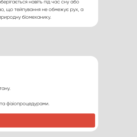
берігається навіть під час сну або
во, що тейпування не обмежує рух, а
природну біомеханику.
тану.
та фізіопроцедурами.