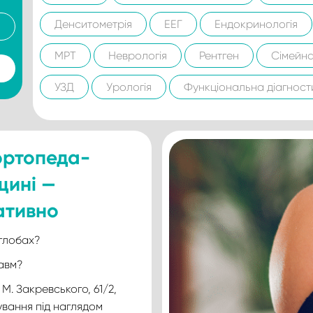
Денситометрія
ЕЕГ
Ендокринологія
МРТ
Неврологія
Рентген
Сімейн
УЗД
Урологія
Функціональна діагност
 ортопеда-
щині —
ативно
углобах?
равм?
 М. Закревського, 61/2,
ування під наглядом