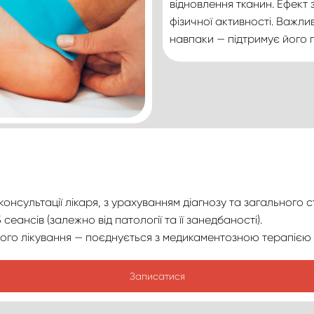
відновлення тканин. Ефект з
фізичної активності. Важли
навпаки — підтримує його 
нсультації лікаря, з урахуванням діагнозу та загального с
сеансів (залежно від патології та її занедбаності).
го лікування — поєднується з медикаментозною терапією 
Записатися