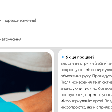
ри, перевантаження)
о втручання
Як це працює?
Еластичні стрічки (тейпи) 
покращують мікроциркуляці
обмеження руху. Процедур
Після нанесення тейп актив
зменшуючи тиск на больові
напруження, нормалізувати 
мікроциркуляцію крові. За
мікропростір, який сприяє