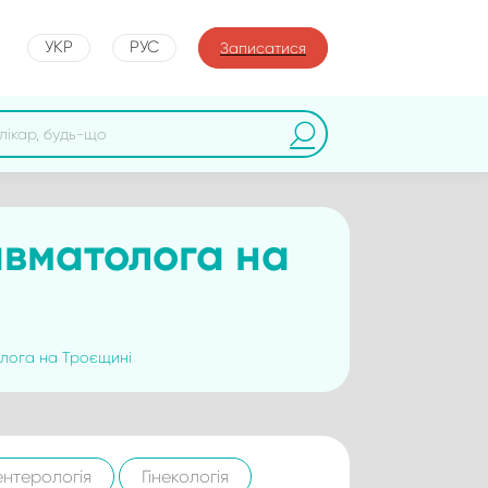
УКР
РУС
Записатися
авматолога на
олога на Троєщині
ентерологія
Гінекологія