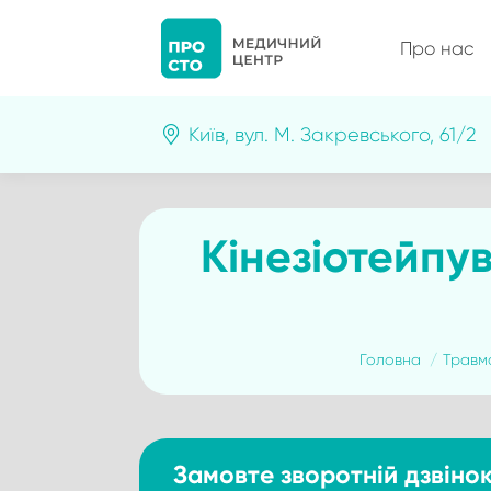
Про нас
Київ, вул. М. Закревського, 61/2
Кінезіотейпу
You are here:
Головна
Травма
Замовте зворотній дзвіно