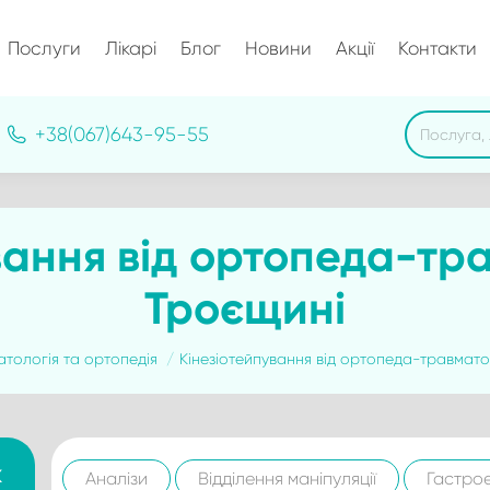
Послуги
Лікарі
Блог
Новини
Акції
Контакти
Search:
+38(067)643-95-55
вання від ортопеда-тр
Троєщині
тологія та ортопедія
Кінезіотейпування від ортопеда-травмат
к
Аналізи
Відділення маніпуляції
Гастро