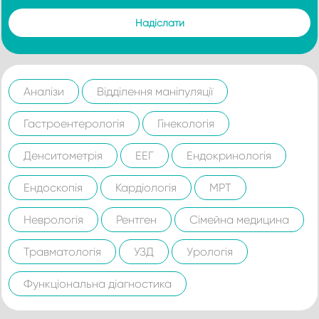
Аналізи
Відділення маніпуляції
Гастроентерологія
Гінекологія
Денситометрія
ЕЕГ
Ендокринологія
Ендоскопія
Кардіологія
МРТ
Неврологія
Рентген
Сімейна медицина
Травматологія
УЗД
Урологія
Функціональна діагностика