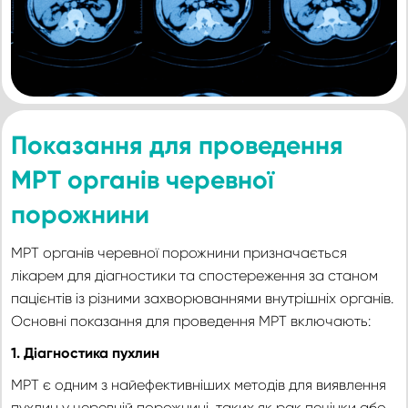
Показання для проведення
МРТ органів черевної
порожнини
МРТ органів черевної порожнини призначається
лікарем для діагностики та спостереження за станом
пацієнтів із різними захворюваннями внутрішніх органів.
Основні показання для проведення МРТ включають:
1. Діагностика пухлин
МРТ є одним з найефективніших методів для виявлення
пухлин у черевній порожнині, таких як рак печінки або