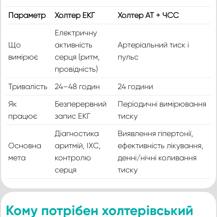
Параметр
Холтер ЕКГ
Холтер АТ + ЧСС
Електричну
Що
активність
Артеріальний тиск і
вимірює
серця (ритм,
пульс
провідність)
Тривалість
24–48 годин
24 години
Як
Безперервний
Періодичні вимірювання
працює
запис ЕКГ
тиску
Діагностика
Виявлення гіпертонії,
Основна
аритмій, ІХС,
ефективність лікування,
мета
контролю
денні/нічні коливання
серця
тиску
Кому потрібен холтерівський