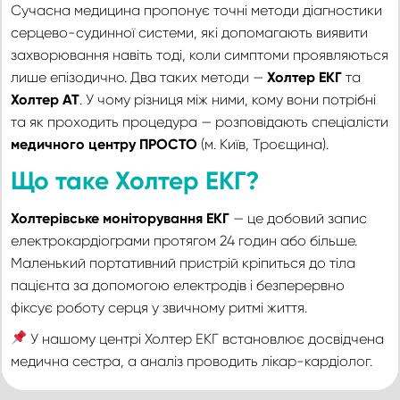
Сучасна медицина пропонує точні методи діагностики
серцево-судинної системи, які допомагають виявити
захворювання навіть тоді, коли симптоми проявляються
лише епізодично. Два таких методи —
Холтер ЕКГ
та
Холтер АТ
. У чому різниця між ними, кому вони потрібні
та як проходить процедура — розповідають спеціалісти
медичного центру ПРОСТО
(м. Київ, Троєщина).
Що таке Холтер ЕКГ?
Холтерівське моніторування ЕКГ
— це добовий запис
електрокардіограми протягом 24 годин або більше.
Маленький портативний пристрій кріпиться до тіла
пацієнта за допомогою електродів і безперервно
фіксує роботу серця у звичному ритмі життя.
У нашому центрі Холтер ЕКГ встановлює досвідчена
медична сестра, а аналіз проводить
лікар-кардіолог
.