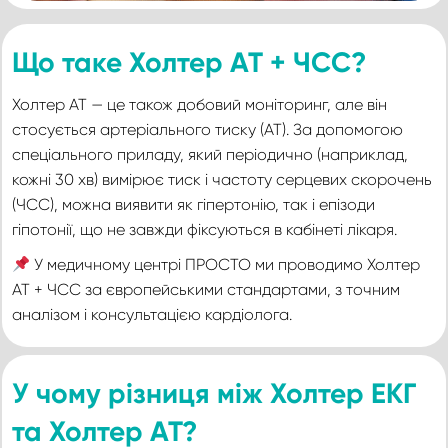
Що таке Холтер АТ + ЧСС?
Холтер АТ — це також добовий моніторинг, але він
стосується артеріального тиску (АТ). За допомогою
спеціального приладу, який періодично (наприклад,
кожні 30 хв) вимірює тиск і частоту серцевих скорочень
(ЧСС), можна виявити як гіпертонію, так і епізоди
гіпотонії, що не завжди фіксуються в кабінеті лікаря.
У медичному центрі ПРОСТО ми проводимо Холтер
АТ + ЧСС за європейськими стандартами, з точним
аналізом і консультацією кардіолога.
У чому різниця між Холтер ЕКГ
та Холтер АТ?