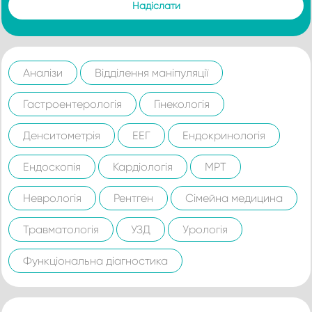
Аналізи
Відділення маніпуляції
Гастроентерологія
Гінекологія
Денситометрія
ЕЕГ
Ендокринологія
Ендоскопія
Кардіологія
МРТ
Неврологія
Рентген
Сімейна медицина
Травматологія
УЗД
Урологія
Функціональна діагностика